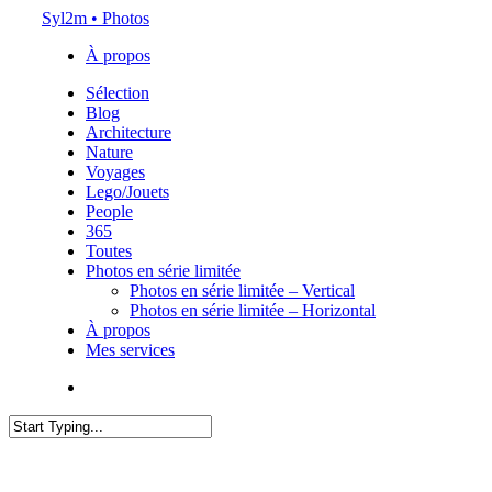
Skip
Syl2m • Photos
to
À propos
main
content
Menu
Sélection
Blog
Architecture
Nature
Voyages
Lego/Jouets
People
365
Toutes
Photos en série limitée
Photos en série limitée – Vertical
Photos en série limitée – Horizontal
À propos
Mes services
x-
instagram
flickr
email
twitter
Close
Search