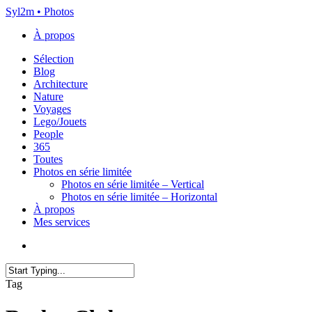
Skip
Syl2m • Photos
to
À propos
main
content
Menu
Sélection
Blog
Architecture
Nature
Voyages
Lego/Jouets
People
365
Toutes
Photos en série limitée
Photos en série limitée – Vertical
Photos en série limitée – Horizontal
À propos
Mes services
x-
instagram
flickr
email
twitter
Close
Tag
Search