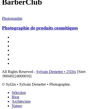
BarberClub
Photographie
de
Photographie
produits
cosmétiques
Photographie de produits cosmétiques
x-
twitter
linkedin
instagram
flickr
tiktok
threads
email
All Rights Reserved -
Sylvain Demettre • 25Dix
[Siret
:90049224000016]
© Syl2m • Sylvain Demettre • Photographie.
Close
Sélection
Menu
Blog
Architecture
Nature