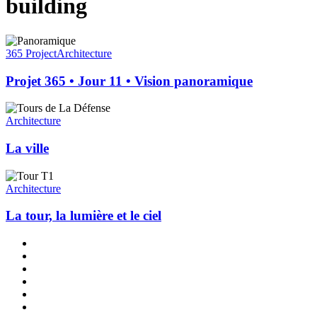
building
Projet
365
365 Project
Architecture
•
Jour
Projet 365 • Jour 11 • Vision panoramique
11
•
La
Vision
ville
Architecture
panoramique
La ville
La
tour,
Architecture
la
lumière
La tour, la lumière et le ciel
et
le
x-
ciel
twitter
linkedin
instagram
flickr
tiktok
threads