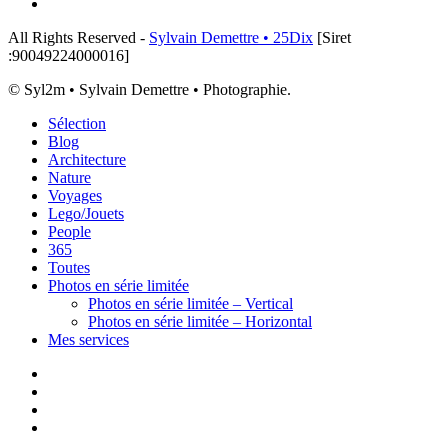
email
All Rights Reserved -
Sylvain Demettre • 25Dix
[Siret
:90049224000016]
© Syl2m • Sylvain Demettre • Photographie.
Close
Sélection
Menu
Blog
Architecture
Nature
Voyages
Lego/Jouets
People
365
Toutes
Photos en série limitée
Photos en série limitée – Vertical
Photos en série limitée – Horizontal
Mes services
x-
twitter
instagram
flickr
email