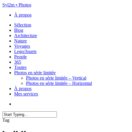
Skip
Syl2m • Photos
to
À propos
main
content
Menu
Sélection
Blog
Architecture
Nature
Voyages
Lego/Jouets
People
365
Toutes
Photos en série limitée
Photos en série limitée – Vertical
Photos en série limitée – Horizontal
À propos
Mes services
x-
instagram
flickr
email
twitter
Close
Tag
Search