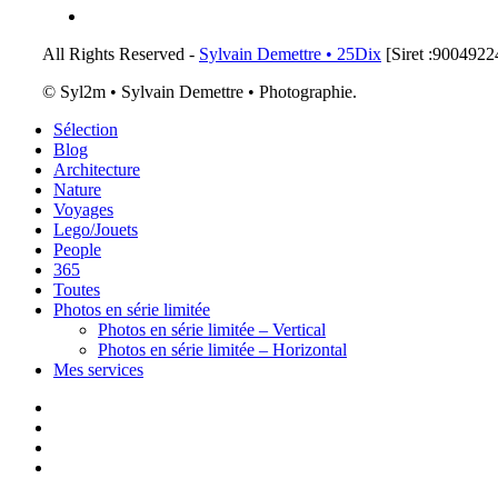
email
All Rights Reserved -
Sylvain Demettre • 25Dix
[Siret :900492
© Syl2m • Sylvain Demettre • Photographie.
Close
Sélection
Menu
Blog
Architecture
Nature
Voyages
Lego/Jouets
People
365
Toutes
Photos en série limitée
Photos en série limitée – Vertical
Photos en série limitée – Horizontal
Mes services
x-
twitter
instagram
flickr
email