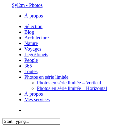
Skip
Syl2m • Photos
to
À propos
main
content
Menu
Sélection
Blog
Architecture
Nature
Voyages
Lego/Jouets
People
365
Toutes
Photos en série limitée
Photos en série limitée – Vertical
Photos en série limitée – Horizontal
À propos
Mes services
x-
instagram
flickr
email
twitter
Close
Search