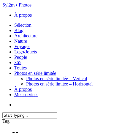
Skip
Syl2m • Photos
to
À propos
main
content
Menu
Sélection
Blog
Architecture
Nature
Voyages
Lego/Jouets
People
365
Toutes
Photos en série limitée
Photos en série limitée – Vertical
Photos en série limitée – Horizontal
À propos
Mes services
x-
instagram
flickr
email
twitter
Close
Tag
Search