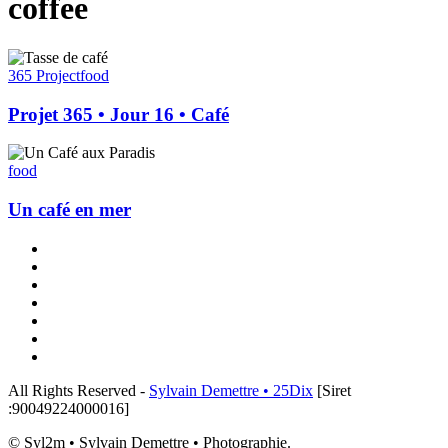
coffee
Projet
365
365 Project
food
•
Jour
Projet 365 • Jour 16 • Café
16
•
Un
Café
café
food
en
mer
Un café en mer
x-
twitter
linkedin
instagram
flickr
tiktok
threads
email
All Rights Reserved -
Sylvain Demettre • 25Dix
[Siret
:90049224000016]
© Syl2m • Sylvain Demettre • Photographie.