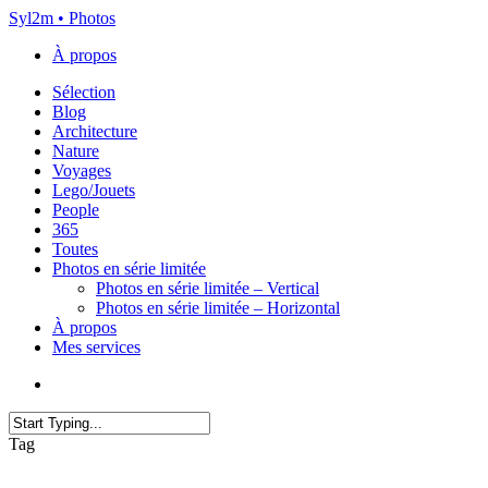
Skip
Syl2m • Photos
to
À propos
main
content
Menu
Sélection
Blog
Architecture
Nature
Voyages
Lego/Jouets
People
365
Toutes
Photos en série limitée
Photos en série limitée – Vertical
Photos en série limitée – Horizontal
À propos
Mes services
x-
instagram
flickr
email
twitter
Close
Tag
Search