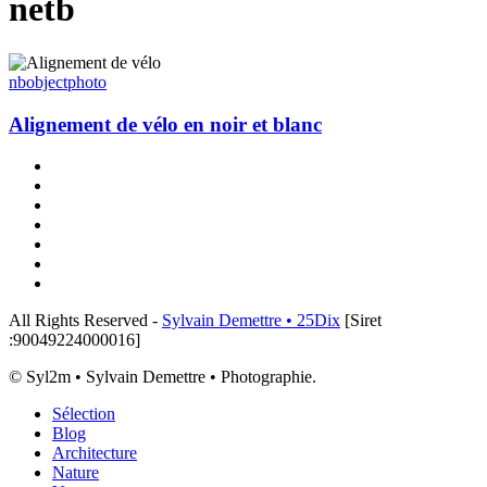
netb
Alignement
de
nb
object
photo
vélo
en
Alignement de vélo en noir et blanc
noir
et
x-
blanc
twitter
linkedin
instagram
flickr
tiktok
threads
email
All Rights Reserved -
Sylvain Demettre • 25Dix
[Siret
:90049224000016]
© Syl2m • Sylvain Demettre • Photographie.
Close
Sélection
Menu
Blog
Architecture
Nature