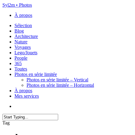
Skip
Syl2m • Photos
to
À propos
main
content
Menu
Sélection
Blog
Architecture
Nature
Voyages
Lego/Jouets
People
365
Toutes
Photos en série limitée
Photos en série limitée – Vertical
Photos en série limitée – Horizontal
À propos
Mes services
x-
instagram
flickr
email
twitter
Close
Tag
Search