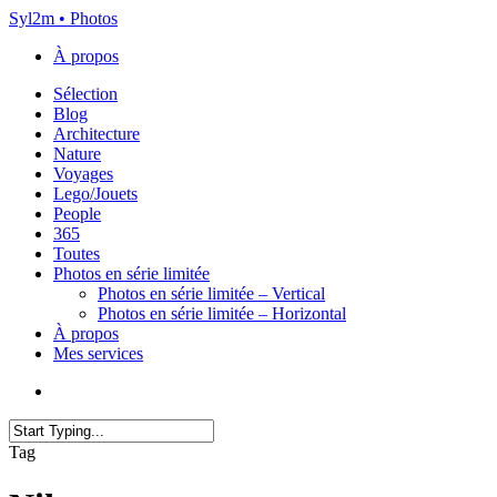
Skip
Syl2m • Photos
to
À propos
main
content
Menu
Sélection
Blog
Architecture
Nature
Voyages
Lego/Jouets
People
365
Toutes
Photos en série limitée
Photos en série limitée – Vertical
Photos en série limitée – Horizontal
À propos
Mes services
x-
instagram
flickr
email
twitter
Close
Tag
Search