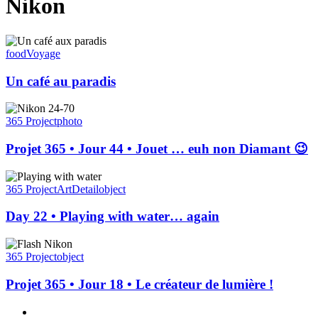
Nikon
Un
café
food
Voyage
au
paradis
Un café au paradis
Projet
365
365 Project
photo
•
Jour
Projet 365 • Jour 44 • Jouet … euh non Diamant 😉
44
•
Day
Jouet
22
365 Project
Art
Detail
object
…
•
euh
Playing
Day 22 • Playing with water… again
non
with
Diamant
water…
Projet
😉
again
365
365 Project
object
•
Jour
Projet 365 • Jour 18 • Le créateur de lumière !
18
•
x-