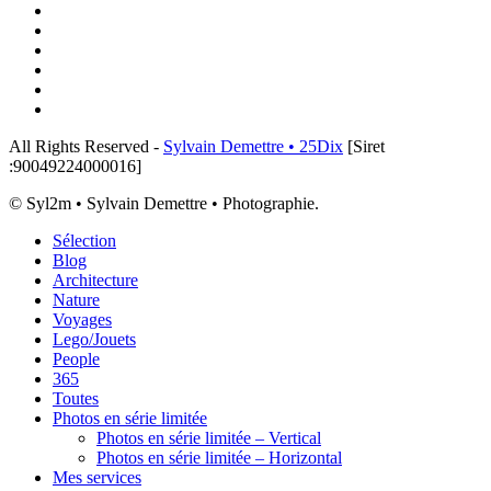
Le
twitter
linkedin
créateur
instagram
de
flickr
lumière
tiktok
!
threads
email
All Rights Reserved -
Sylvain Demettre • 25Dix
[Siret
:90049224000016]
© Syl2m • Sylvain Demettre • Photographie.
Close
Sélection
Menu
Blog
Architecture
Nature
Voyages
Lego/Jouets
People
365
Toutes
Photos en série limitée
Photos en série limitée – Vertical
Photos en série limitée – Horizontal
Mes services