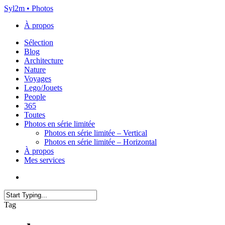
Skip
Syl2m • Photos
to
À propos
main
content
Menu
Sélection
Blog
Architecture
Nature
Voyages
Lego/Jouets
People
365
Toutes
Photos en série limitée
Photos en série limitée – Vertical
Photos en série limitée – Horizontal
À propos
Mes services
x-
instagram
flickr
email
twitter
Close
Tag
Search