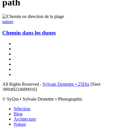
path
Chemin
dans
nature
les
dunes
Chemin dans les dunes
x-
twitter
linkedin
instagram
flickr
tiktok
threads
email
All Rights Reserved -
Sylvain Demettre • 25Dix
[Siret
:90049224000016]
© Syl2m • Sylvain Demettre • Photographie.
Close
Sélection
Menu
Blog
Architecture
Nature