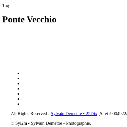
Tag
Ponte Vecchio
x-
twitter
linkedin
instagram
flickr
tiktok
threads
email
All Rights Reserved -
Sylvain Demettre • 25Dix
[Siret :900492
© Syl2m • Sylvain Demettre • Photographie.