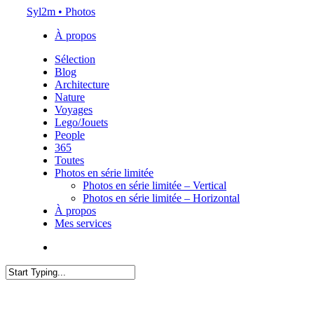
Skip
Syl2m • Photos
to
À propos
main
content
Menu
Sélection
Blog
Architecture
Nature
Voyages
Lego/Jouets
People
365
Toutes
Photos en série limitée
Photos en série limitée – Vertical
Photos en série limitée – Horizontal
À propos
Mes services
x-
instagram
flickr
email
twitter
Close
Search