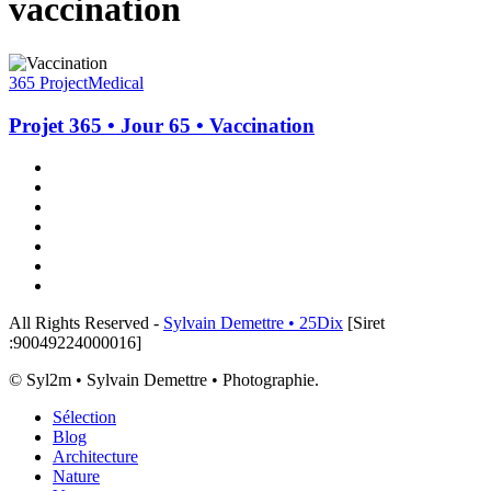
vaccination
Projet
365
365 Project
Medical
•
Jour
Projet 365 • Jour 65 • Vaccination
65
•
x-
Vaccination
twitter
linkedin
instagram
flickr
tiktok
threads
email
All Rights Reserved -
Sylvain Demettre • 25Dix
[Siret
:90049224000016]
© Syl2m • Sylvain Demettre • Photographie.
Close
Sélection
Menu
Blog
Architecture
Nature