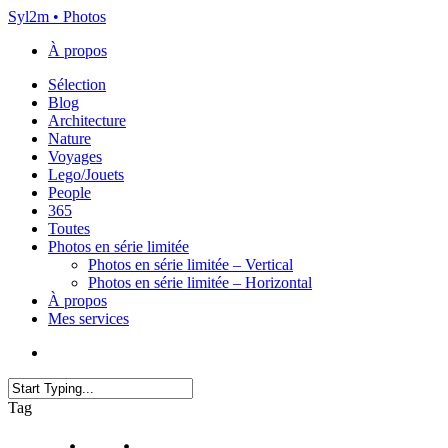
Skip
Syl2m • Photos
to
À propos
main
content
Menu
Sélection
Blog
Architecture
Nature
Voyages
Lego/Jouets
People
365
Toutes
Photos en série limitée
Photos en série limitée – Vertical
Photos en série limitée – Horizontal
À propos
Mes services
x-
instagram
flickr
email
twitter
Close
Tag
Search