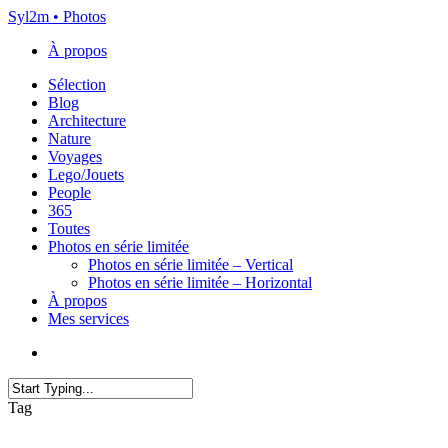
Skip
Syl2m • Photos
to
À propos
main
content
Menu
Sélection
Blog
Architecture
Nature
Voyages
Lego/Jouets
People
365
Toutes
Photos en série limitée
Photos en série limitée – Vertical
Photos en série limitée – Horizontal
À propos
Mes services
x-
instagram
flickr
email
twitter
Close
Tag
Search