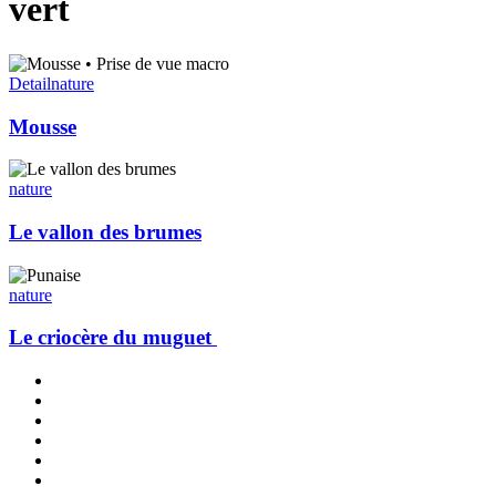
vert
Mousse
Detail
nature
Mousse
Le
vallon
nature
des
brumes
Le vallon des brumes
Le criocère
du
nature
muguet
Le criocère du muguet
x-
twitter
linkedin
instagram
flickr
tiktok
threads