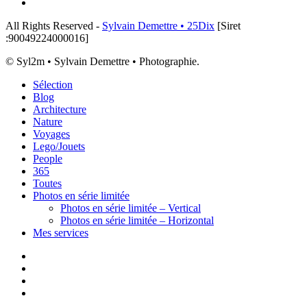
email
All Rights Reserved -
Sylvain Demettre • 25Dix
[Siret
:90049224000016]
© Syl2m • Sylvain Demettre • Photographie.
Close
Sélection
Menu
Blog
Architecture
Nature
Voyages
Lego/Jouets
People
365
Toutes
Photos en série limitée
Photos en série limitée – Vertical
Photos en série limitée – Horizontal
Mes services
x-
twitter
instagram
flickr
email