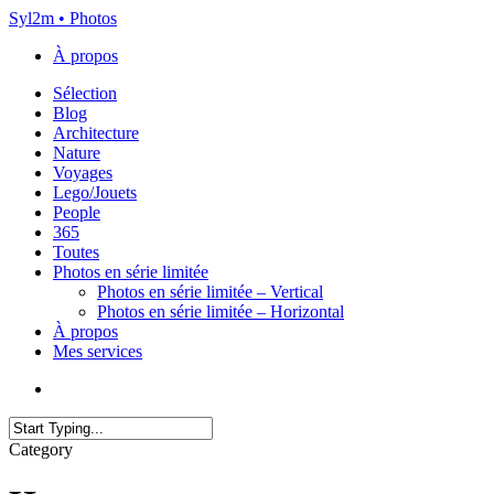
Skip
Syl2m • Photos
to
À propos
main
content
Menu
Sélection
Blog
Architecture
Nature
Voyages
Lego/Jouets
People
365
Toutes
Photos en série limitée
Photos en série limitée – Vertical
Photos en série limitée – Horizontal
À propos
Mes services
x-
instagram
flickr
email
twitter
Close
Category
Search