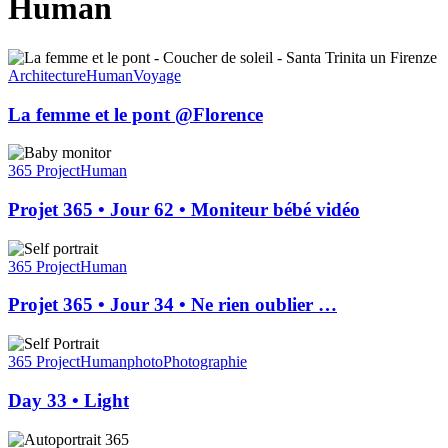
Human
La
femme
Architecture
Human
Voyage
et
le
La femme et le pont @Florence
pont
@Florence
Projet
365
365 Project
Human
•
Jour
Projet 365 • Jour 62 • Moniteur bébé vidéo
62
•
Projet
Moniteur
365
365 Project
Human
bébé
•
vidéo
Jour
Projet 365 • Jour 34 • Ne rien oublier …
34
•
Day
Ne
33
365 Project
Human
photo
Photographie
rien
•
oublier
Light
Day 33 • Light
…
Projet