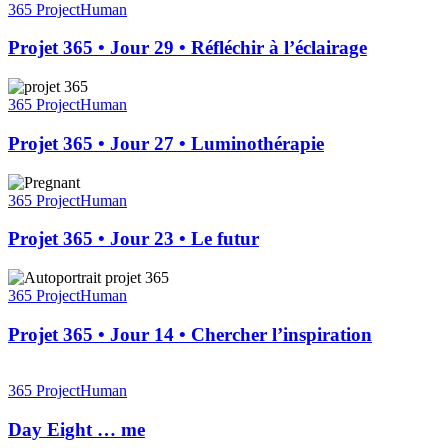
365
365 Project
Human
•
Jour
Projet 365 • Jour 29 • Réfléchir à l’éclairage
29
•
Projet
Réfléchir
365
365 Project
Human
à
•
l’éclairage
Jour
Projet 365 • Jour 27 • Luminothérapie
27
•
Projet
Luminothérapie
365
365 Project
Human
•
Jour
Projet 365 • Jour 23 • Le futur
23
•
Projet
Le
365
365 Project
Human
futur
•
Jour
Projet 365 • Jour 14 • Chercher l’inspiration
14
•
Day
Chercher
Eight
365 Project
Human
l’inspiration
…
me
Day Eight … me