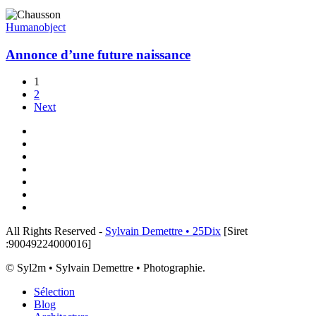
Annonce
d’une
Human
object
future
naissance
Annonce d’une future naissance
1
2
Next
x-
twitter
linkedin
instagram
flickr
tiktok
threads
email
All Rights Reserved -
Sylvain Demettre • 25Dix
[Siret
:90049224000016]
© Syl2m • Sylvain Demettre • Photographie.
Close
Sélection
Menu
Blog