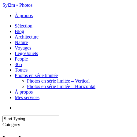
Skip
Syl2m • Photos
to
À propos
main
content
Menu
Sélection
Blog
Architecture
Nature
Voyages
Lego/Jouets
People
365
Toutes
Photos en série limitée
Photos en série limitée – Vertical
Photos en série limitée – Horizontal
À propos
Mes services
x-
instagram
flickr
email
twitter
Close
Category
Search