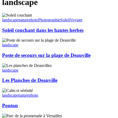
landscape
Soleil
couchant
landscape
nature
photo
Photographie
Soleil
Voyage
dans
les
Soleil couchant dans les hautes herbes
hautes
herbes
Poste
de
landscape
secours
sur
Poste de secours sur la plage de Deauville
la
plage
Les
de
Planches
landscape
Deauville
de
Deauville
Les Planches de Deauville
Ponton
landscape
nature
photo
Ponton
Panoramique