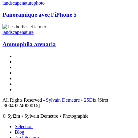
avec
landscape
nature
photo
l’iPhone
5
Panoramique avec l’iPhone 5
Ammophila
arenaria
landscape
nature
Ammophila arenaria
x-
twitter
linkedin
instagram
flickr
tiktok
threads
email
All Rights Reserved -
Sylvain Demettre • 25Dix
[Siret
:90049224000016]
© Syl2m • Sylvain Demettre • Photographie.
Close
Sélection
Menu
Blog
Architecture