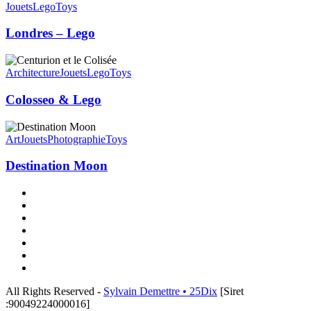
–
Jouets
Lego
Toys
Lego
Londres – Lego
Colosseo
&
Architecture
Jouets
Lego
Toys
Lego
Colosseo & Lego
Destination
Moon
Art
Jouets
Photographie
Toys
Destination Moon
x-
twitter
linkedin
instagram
flickr
tiktok
threads
email
All Rights Reserved -
Sylvain Demettre • 25Dix
[Siret
:90049224000016]