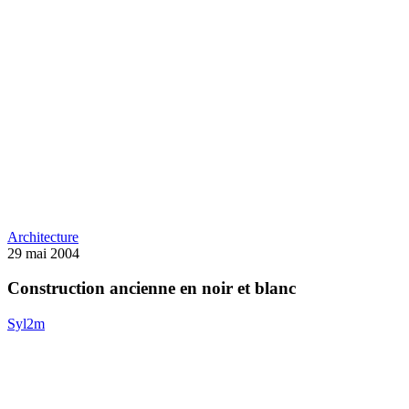
Construction
Architecture
ancienne
29 mai 2004
en
noir
Construction ancienne en noir et blanc
et
blanc
Syl2m