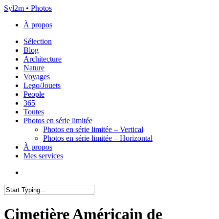
Skip
Syl2m • Photos
to
À propos
main
content
Menu
Sélection
Blog
Architecture
Nature
Voyages
Lego/Jouets
People
365
Toutes
Photos en série limitée
Photos en série limitée – Vertical
Photos en série limitée – Horizontal
À propos
Mes services
x-
instagram
flickr
email
twitter
Close
Search
Cimetière Américain de