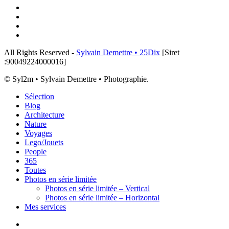
flickr
tiktok
threads
email
All Rights Reserved -
Sylvain Demettre • 25Dix
[Siret
:90049224000016]
© Syl2m • Sylvain Demettre • Photographie.
Close
Sélection
Menu
Blog
Architecture
Nature
Voyages
Lego/Jouets
People
365
Toutes
Photos en série limitée
Photos en série limitée – Vertical
Photos en série limitée – Horizontal
Mes services
x-