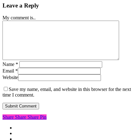
Leave a Reply
My comment is..
Name
*
Email
*
Website
Save my name, email, and website in this browser for the next
time I comment.
Share
Share
Share
Pin
x-
twitter
linkedin
instagram