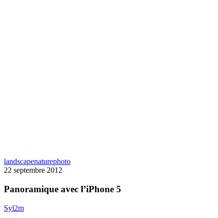
Panoramique
landscape
nature
photo
avec
22 septembre 2012
l’iPhone
5
Panoramique avec l’iPhone 5
Syl2m