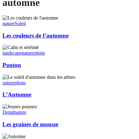
automne
Les
couleurs
nature
Soleil
de
l’automne
Les couleurs de l’automne
Ponton
landscape
nature
photo
Ponton
L’Automne
nature
photo
L’Automne
Les
graines
Detail
nature
de
mousse
Les graines de mousse
Autumn