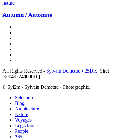
/
nature
Automne
Autumn / Automne
x-
twitter
linkedin
instagram
flickr
tiktok
threads
email
All Rights Reserved -
Sylvain Demettre • 25Dix
[Siret
:90049224000016]
© Syl2m • Sylvain Demettre • Photographie.
Close
Sélection
Menu
Blog
Architecture
Nature
Voyages
Lego/Jouets
People
365