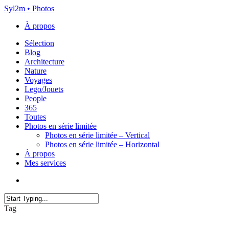
Skip
Syl2m • Photos
to
À propos
main
content
Menu
Sélection
Blog
Architecture
Nature
Voyages
Lego/Jouets
People
365
Toutes
Photos en série limitée
Photos en série limitée – Vertical
Photos en série limitée – Horizontal
À propos
Mes services
x-
instagram
flickr
email
twitter
Close
Tag
Search