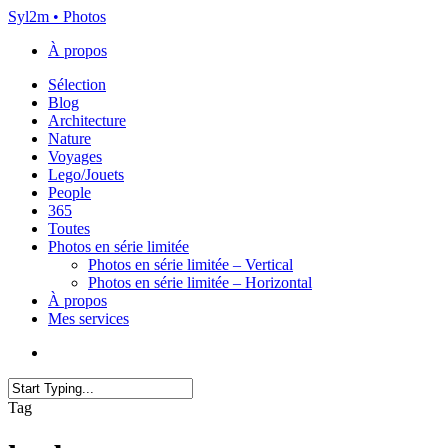
Skip
Syl2m • Photos
to
À propos
main
content
Menu
Sélection
Blog
Architecture
Nature
Voyages
Lego/Jouets
People
365
Toutes
Photos en série limitée
Photos en série limitée – Vertical
Photos en série limitée – Horizontal
À propos
Mes services
x-
instagram
flickr
email
twitter
Close
Tag
Search