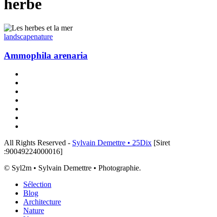
herbe
Ammophila
arenaria
landscape
nature
Ammophila arenaria
x-
twitter
linkedin
instagram
flickr
tiktok
threads
email
All Rights Reserved -
Sylvain Demettre • 25Dix
[Siret
:90049224000016]
© Syl2m • Sylvain Demettre • Photographie.
Close
Sélection
Menu
Blog
Architecture
Nature