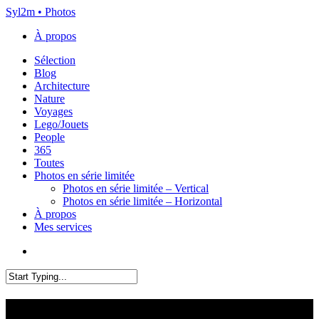
Skip
Syl2m • Photos
to
À propos
main
content
Menu
Sélection
Blog
Architecture
Nature
Voyages
Lego/Jouets
People
365
Toutes
Photos en série limitée
Photos en série limitée – Vertical
Photos en série limitée – Horizontal
À propos
Mes services
x-
instagram
flickr
email
twitter
Close
Search
Exposition Renault 4L