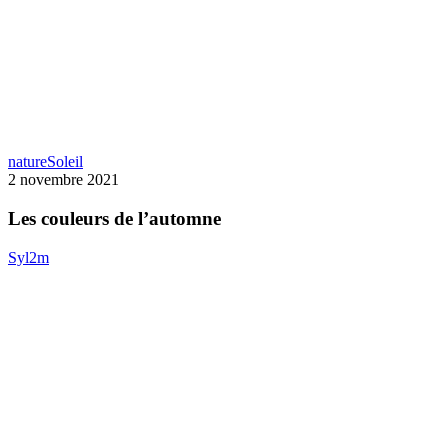
Les
nature
Soleil
couleurs
2 novembre 2021
de
l’automne
Les couleurs de l’automne
Syl2m