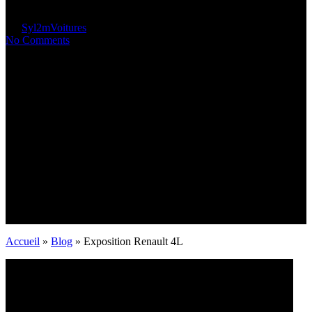
By
Syl2m
Voitures
3 min read
No Comments
Accueil
»
Blog
»
Exposition Renault 4L