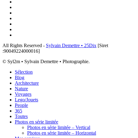
x-
twitter
linkedin
instagram
flickr
tiktok
threads
email
All Rights Reserved -
Sylvain Demettre • 25Dix
[Siret
:90049224000016]
© Syl2m • Sylvain Demettre • Photographie.
Close
Sélection
Menu
Blog
Architecture
Nature
Voyages
Lego/Jouets
People
365
Toutes
Photos en série limitée
Photos en série limitée – Vertical
Photos en série limitée – Horizontal