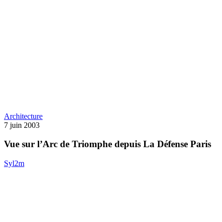
Vue
Architecture
sur
7 juin 2003
l’Arc
de
Vue sur l’Arc de Triomphe depuis La Défense Paris
Triomphe
depuis
Syl2m
La
Défense
Paris