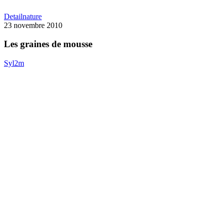
Les
Detail
nature
graines
23 novembre 2010
de
mousse
Les graines de mousse
Syl2m