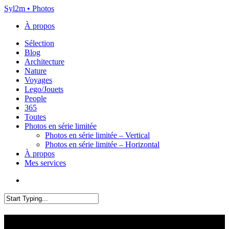
Skip
Syl2m • Photos
to
À propos
main
content
Menu
Sélection
Blog
Architecture
Nature
Voyages
Lego/Jouets
People
365
Toutes
Photos en série limitée
Photos en série limitée – Vertical
Photos en série limitée – Horizontal
À propos
Mes services
x-
instagram
flickr
email
twitter
Close
Search
Pont du Gard