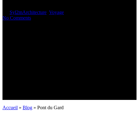
By
Syl2m
Architecture
,
Voyage
2 min read
No Comments
Accueil
»
Blog
»
Pont du Gard