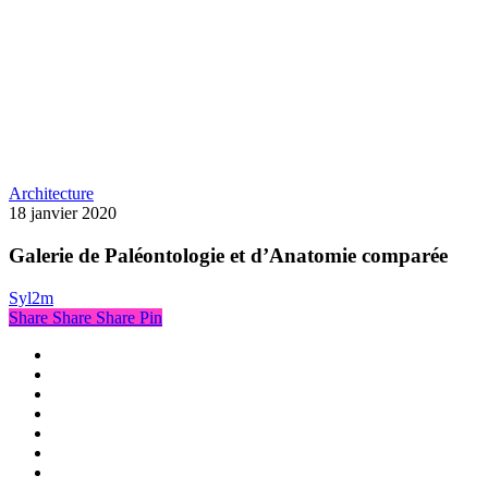
Galerie
Architecture
de
18 janvier 2020
Paléontologie
et
Galerie de Paléontologie et d’Anatomie comparée
d’Anatomie
comparée
Syl2m
Share
Share
Share
Pin
x-
twitter
linkedin
instagram
flickr
tiktok
threads
email