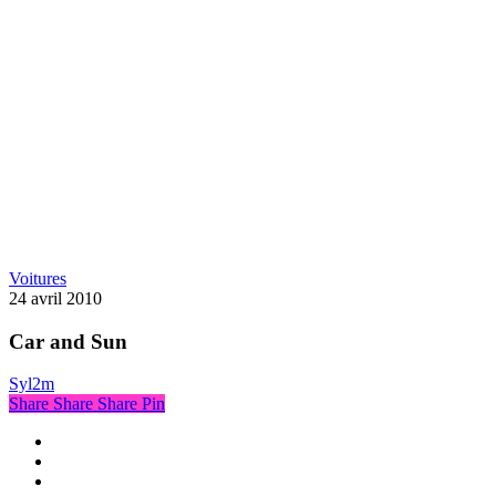
Car
Voitures
and
24 avril 2010
Sun
Car and Sun
Syl2m
Share
Share
Share
Pin
x-
twitter
linkedin
instagram