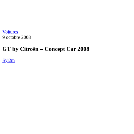
GT
Voitures
by
9 octobre 2008
Citroën
–
GT by Citroën – Concept Car 2008
Concept
Car
Syl2m
2008