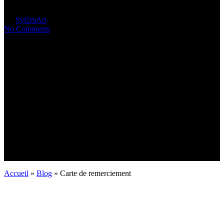
By
Syl2m
Art
1 min read
No Comments
Accueil
»
Blog
»
Carte de remerciement