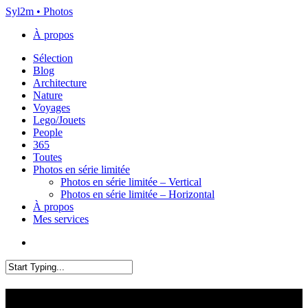
Skip
Syl2m • Photos
to
À propos
main
content
Menu
Sélection
Blog
Architecture
Nature
Voyages
Lego/Jouets
People
365
Toutes
Photos en série limitée
Photos en série limitée – Vertical
Photos en série limitée – Horizontal
À propos
Mes services
x-
instagram
flickr
email
twitter
Close
Search
Carte de remerciement