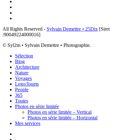
flickr
tiktok
threads
email
All Rights Reserved -
Sylvain Demettre • 25Dix
[Siret
:90049224000016]
© Syl2m • Sylvain Demettre • Photographie.
Close
Sélection
Menu
Blog
Architecture
Nature
Voyages
Lego/Jouets
People
365
Toutes
Photos en série limitée
Photos en série limitée – Vertical
Photos en série limitée – Horizontal
Mes services
x-
twitter
instagram